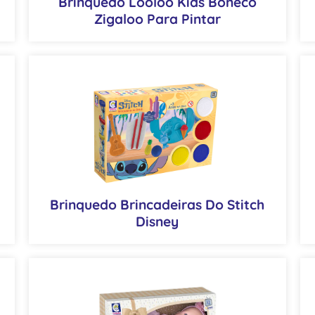
Brinquedo Looloo Kids Boneco
Zigaloo Para Pintar
Brinquedo Brincadeiras Do Stitch
Disney