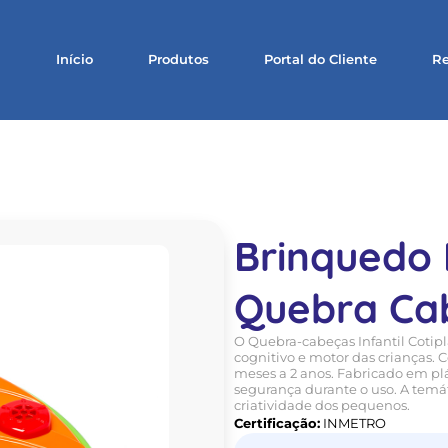
Início
Produtos
Portal do Cliente
Re
Brinquedo 
Quebra Cab
O Quebra-cabeças Infantil Cotipl
cognitivo e motor das crianças. 
meses a 2 anos. Fabricado em plá
segurança durante o uso. A temát
criatividade dos pequenos.
Certificação:
INMETRO