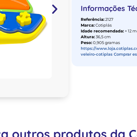
Informações Té
Referência:
2127
Marca:
Cotiplás
Idade recomendada:
+ 12 m
Altura:
36,5 cm
Peso:
0,905 gramas
https://www.loja.cotiplas.
veleiro-cotiplas Comprar e
a outros produtos da Co