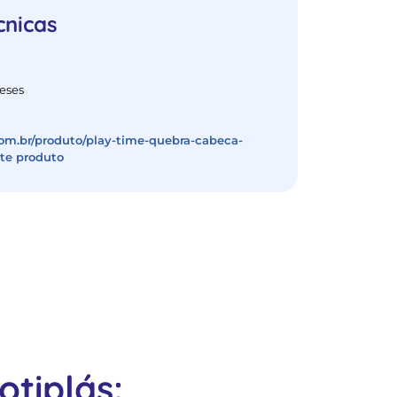
cnicas
eses
com.br/produto/play-time-quebra-cabeca-
ste produto
tiplás: