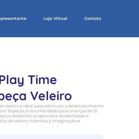
presentante
Loja Virtual
Contato
Play Time
eça Veleiro
ás Veleiro é ideal para estimular o desenvolvimento
Com 16 peças, é recomendado para crianças de 10
stico resistente, proporciona durabilidade e
ica de veleiro incentiva a imaginação e