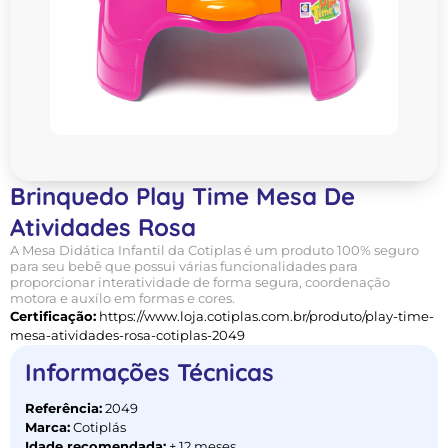
Brinquedo Play Time Mesa De
Atividades Rosa
A Mesa Didática Infantil da Cotiplas é um produto 100% seguro
para seu bebê que possui várias funcionalidades para
proporcionar interatividade de forma segura, coordenação
motora e auxílo em formas e cores.
Certificação:
https://www.loja.cotiplas.com.br/produto/play-time-
mesa-atividades-rosa-cotiplas-2049
Informações Técnicas
Referência:
2049
Marca:
Cotiplás
Idade recomendada:
+ 12 meses