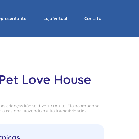
presentante
Loja Virtual
Contato
Pet Love House
s crianças irão se divertir muito! Ela acompanha
 casinha, trazendo muita interatividade e
cnicas