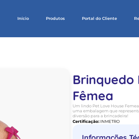
Início
Produtos
Portal do Cliente
Re
Brinquedo 
Fêmea
Um lindo Pet Love House Femea a
uma embalagem que representa a
diversão para a brincadeira!
Certificação:
INMETRO
Informações Té