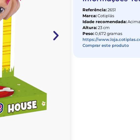
Referência:
2651
Marca:
Cotiplás
Idade recomendada:
Acima
Altura:
23 cm
Peso:
0,672 gramas
https://www.loja.cotiplas.
Comprar este produto