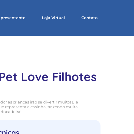
presentante
Loja Virtual
Contato
Pet Love Filhotes
or as crianças irão se divertir muito! Ele
representa a casinha, trazendo muita
brincadeira!
cnicas