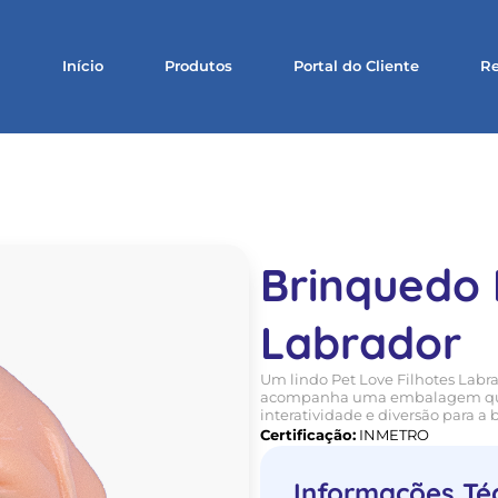
Início
Produtos
Portal do Cliente
Re
Brinquedo 
Labrador
Um lindo Pet Love Filhotes Labrad
acompanha uma embalagem que 
interatividade e diversão para a 
Certificação:
INMETRO
Informações Té