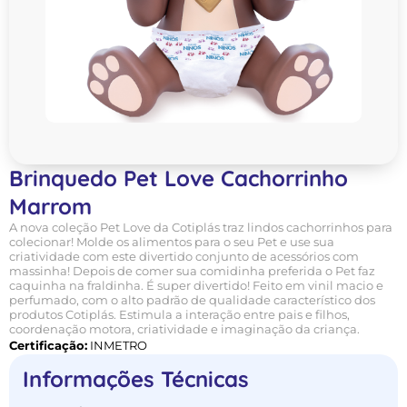
Brinquedo Pet Love Cachorrinho
Marrom
A nova coleção Pet Love da Cotiplás traz lindos cachorrinhos para
colecionar! Molde os alimentos para o seu Pet e use sua
criatividade com este divertido conjunto de acessórios com
massinha! Depois de comer sua comidinha preferida o Pet faz
caquinha na fraldinha. É super divertido! Feito em vinil macio e
perfumado, com o alto padrão de qualidade característico dos
produtos Cotiplás. Estimula a interação entre pais e filhos,
coordenação motora, criatividade e imaginação da criança.
Certificação:
INMETRO
Informações Técnicas