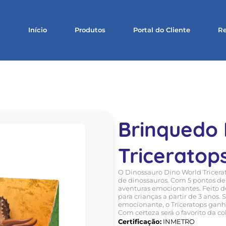
Início
Produtos
Portal do Cliente
Re
Brinquedo 
Triceratop
O Dinossauro Dino World Tricera
de dinossauros. Com 5 pontos de a
aventuras emocionantes. Feito d
para crianças a partir de 3 anos. 
emocionante, o Triceratops ganh
Com certeza será o favorito da co
Certificação:
INMETRO