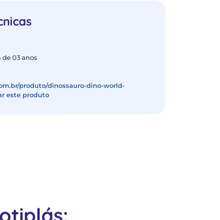
cnicas
 de 03 anos
com.br/produto/dinossauro-dino-world-
ar este produto
tiplás: