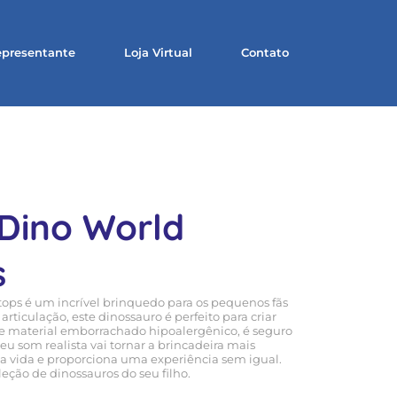
presentante
Loja Virtual
Contato
Dino World
s
tops é um incrível brinquedo para os pequenos fãs
rticulação, este dinossauro é perfeito para criar
e material emborrachado hipoalergênico, é seguro
Seu som realista vai tornar a brincadeira mais
a vida e proporciona uma experiência sem igual.
leção de dinossauros do seu filho.