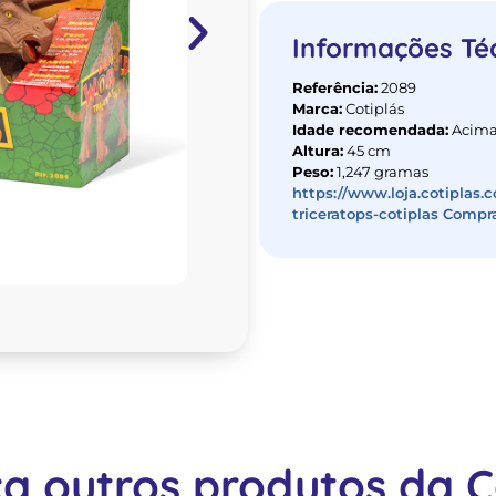
Informações Té
Referência:
2089
Marca:
Cotiplás
Idade recomendada:
Acima
Altura:
45 cm
Peso:
1,247 gramas
https://www.loja.cotiplas.
triceratops-cotiplas Compr
a outros produtos da Co