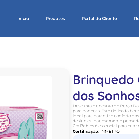
Início
Produtos
Portal do Cliente
Re
Brinquedo 
dos Sonho
Descubra o encanto do Berço Dos 
para bonecas. Este delicado be
ideal para garantir o conforto 
design cuidadosamente pensado 
Cry Babies é essencial para cri
Certificação:
INMETRO