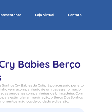
presentante
Loja Virtual
Contato
Cry Babies Berço
s
Sonhos Cry Babies da Cotiplás, o acessório perfeito
rcinho vem acompanhado de um travesseiro macio,
das suas pequenas companheiras de brincadeira. Com
para estimular a imaginação, o Berço Dos Sonhos
ar momentos mágicos de cuidado e diversão.