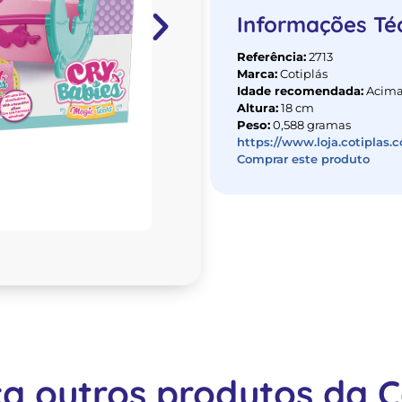
Informações Té
Referência:
2713
Marca:
Cotiplás
Idade recomendada:
Acima
Altura:
18 cm
Peso:
0,588 gramas
https://www.loja.cotiplas
Comprar este produto
a outros produtos da Co