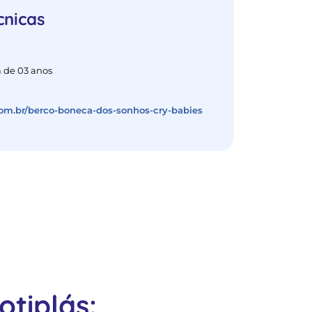
cnicas
 de 03 anos
.com.br/berco-boneca-dos-sonhos-cry-babies
tiplás: