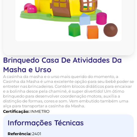
Brinquedo Casa De Atividades Da
Masha e Urso
A casinha da masha e o urso mais querido do momento, a
Casinha da Masha é uma excelente opção para seu bebê poder se
entreter nas brincadeiras. Contém blocos didáticos para encaixar
e a bolinha desce pela chaminé, é super divertido! Um ótimo
brinquedo para desenvolver coordenação motora, auxilia a
distinção de formas, cores e som. Vem embutido também uma
alça para transportar a casinha da Masha.
Certificação:
INMETRO
Informações Técnicas
Referência:
2401