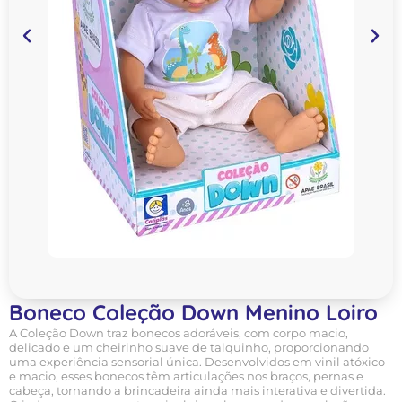
Boneco Coleção Down Menino Loiro
A Coleção Down traz bonecos adoráveis, com corpo macio,
delicado e um cheirinho suave de talquinho, proporcionando
uma experiência sensorial única. Desenvolvidos em vinil atóxico
e macio, esses bonecos têm articulações nos braços, pernas e
cabeça, tornando a brincadeira ainda mais interativa e divertida.