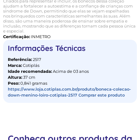
Criados para representar e incluir, os bonecos dessa coleção
ajudam a fortalecer a autoestima e a confiança de crianças com
síndrome de Down, permitindo que elas se vejam espelhadas
nos brinquedos com características semelhantes às suas. Além
disso, são uma maneira poderosa de ensinar sobre empatia e
inclusão, mostrando que as diferenças tornam cada pessoa única
e especial.
Certificação:
INMETRO
Informações Técnicas
Referência:
2517
Marca:
Cotiplás
Idade recomendada:
Acima de 03 anos
Altura:
37 cm
Peso:
0,841 gramas
https://www.loja.cotiplas.com.br/produto/boneca-colecao-
down-menino-loiro-cotiplas-2517 Comprar este produto
Conheça outros produtos da