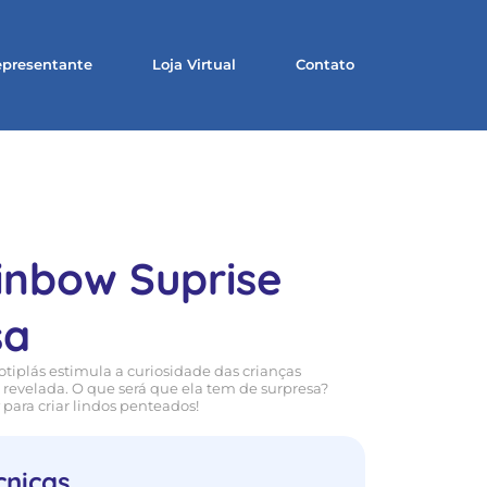
presentante
Loja Virtual
Contato
inbow Suprise
sa
tiplás estimula a curiosidade das crianças
 revelada. O que será que ela tem de surpresa?
ara criar lindos penteados!
cnicas