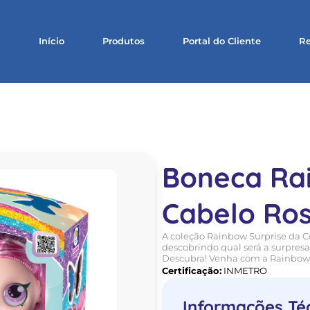
Início
Produtos
Portal do Cliente
Re
Boneca Ra
Cabelo Ro
A coleção Rainbow Surprise da Co
descobrindo qual será a surpresa
Descubra! Venha com a Rainbow p
Certificação:
INMETRO
Informações Té