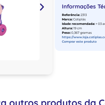
Informações Té
Referência:
2313
Marca:
Cotiplás
Idade recomendada:
+ 03 a
Altura:
19 cm
Peso:
0,367 gramas
https://www.loja.cotiplas.
Comprar este produto
a outros produtos da Co