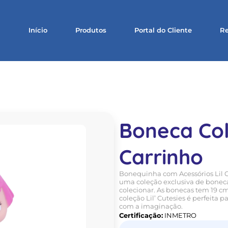
Início
Produtos
Portal do Cliente
Re
Boneca Col
Carrinho
Bonequinha com Acessórios Lil C
uma coleção exclusiva de bonecas
colecionar. As bonecas tem 19 cm
coleção Lil’ Cutesies é perfeit
com a imaginação.
Certificação:
INMETRO