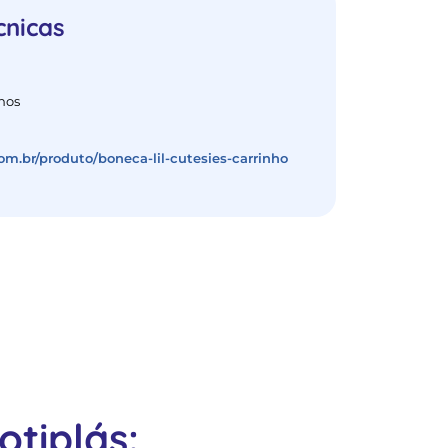
cnicas
nos
com.br/produto/boneca-lil-cutesies-carrinho
tiplás: