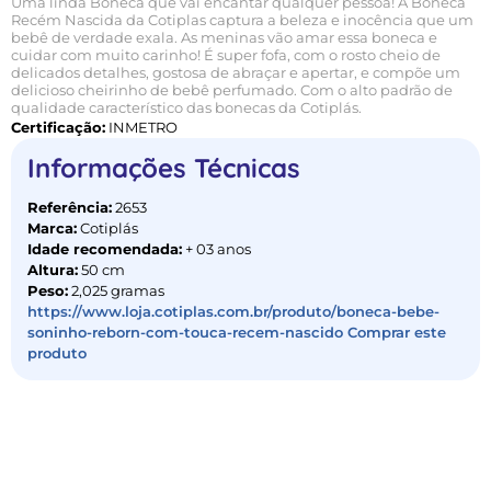
Uma linda Boneca que vai encantar qualquer pessoa! A Boneca
Recém Nascida da Cotiplas captura a beleza e inocência que um
bebê de verdade exala. As meninas vão amar essa boneca e
cuidar com muito carinho! É super fofa, com o rosto cheio de
delicados detalhes, gostosa de abraçar e apertar, e compõe um
delicioso cheirinho de bebê perfumado. Com o alto padrão de
qualidade característico das bonecas da Cotiplás.
Certificação:
INMETRO
Informações Técnicas
Referência:
2653
Marca:
Cotiplás
Idade recomendada:
+ 03 anos
Altura:
50 cm
Peso:
2,025 gramas
https://www.loja.cotiplas.com.br/produto/boneca-bebe-
soninho-reborn-com-touca-recem-nascido Comprar este
produto